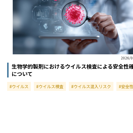
2026/0
生物学的製剤におけるウイルス検査による安全性
について
#ウイルス
#ウイルス検査
#ウイルス混入リスク
#安全