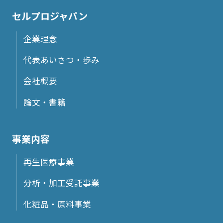
９：個人情報保護方針
セルプロジャパン
当社ホームページの個人情報保護方針をご覧下さい。
１０：当社の個人情報の取扱いに関する苦情、相談等の問
企業理念
合せ先
代表あいさつ・歩み
窓口の名称：個人情報問合せ窓口/苦情相談窓口
個人情報保護管理者：佐俣 文平
会社概要
住所：〒251-0012 神奈川県藤沢市村岡東2-26-1 湘南ア
イパーク
論文・書籍
電話：0466-27-4134 受付時間9:00~17:00（土・日・祝
日を除く）
電子メール：info@cellprojapan.com
事業内容
再生医療事業
分析・加工受託事業
化粧品・原料事業