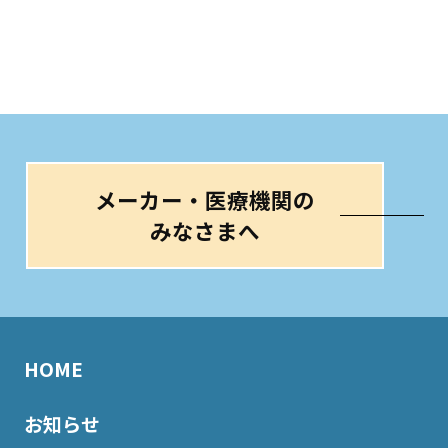
いて
ご本人からの求めにより、当社が保有する開示対象個人情
報に関する開示、利用目的の通知、内容の訂正・追加また
は削除、利用停止、消去および第三者提供の停止(以下、
開示等という)に応じます。
開示等に応ずる窓口は、下記「当社の個人情報の取扱いに
関する苦情、相談等の問合せ先」を参照してください。
メーカー・医療機関の
７：本人が容易に認識できない方法による個人情報の取得
クッキー等を用いるなどして、本人が容易に認識できない
みなさまへ
方法による個人情報の取得は行っておりません。
８：個人情報の安全管理措置について
取得した個人情報については、漏洩、減失または毀損の防
止と是正、その他個人情報の安全管理のために必要かつ適
切な措置を講じます。
HOME
お問合せへの回答後、取得した個人情報は当社内において
削除致します。
お知らせ